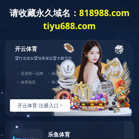
乐动网页版
欢迎光临乐动网页版-乐动（中国） 官网，全国咨询热线：18605375
网站乐动网页版
公司简介
产品展示
工程
>
您现在的位置：
网站乐动网页版
厂房展示
WORKSHOP