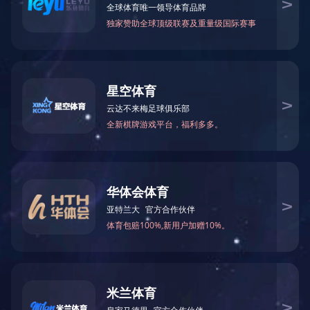
厂房展示
DISPLAY
主营：压力容器、反应釜、换热器、塔器的设计生产施工与
技术服务为一体的综合性企业
总计1页 [
1
]
微信
手机站
联
手
手
电
微信二维码
查看手机站
网