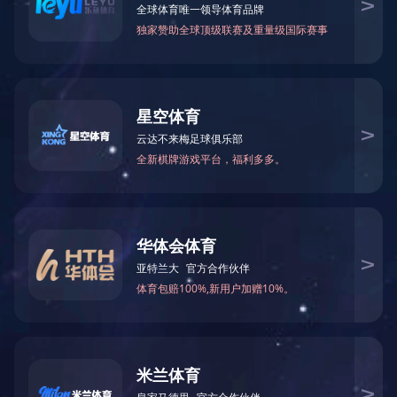
厂房展示
DISPLAY
主营：压力容器、反应釜、换热器、塔器的设计生产施工与
技术服务为一体的综合性企业
总计1页 [
1
]
微信
手机站
联
手
手
电
微信二维码
查看手机站
网