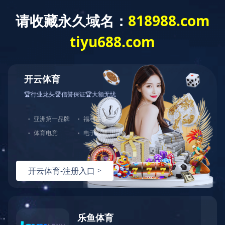
乐动网页版
欢迎光临乐动网页版-乐动（中国） 官网，全国咨询热线：18605375
网站乐动网页版
公司简介
产品展示
工程
>
您现在的位置：
网站乐动网页版
厂房展示
WORKSHOP