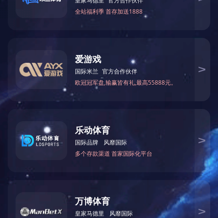
上一条:
厂房展示
同类产品