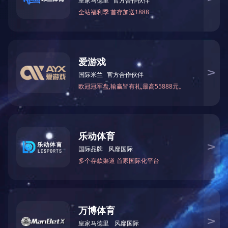
上一条:
厂房展示
同类产品