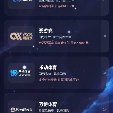
上一条:
乐动网页版-乐动（中国）
同类产品