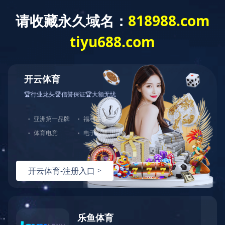
乐动网页版
欢迎光临乐动网页版-乐动（中国） 官网，全国咨询热线：18605375
网站乐动网页版
公司简介
产品展示
工程
>
您现在的位置：
网站乐动网页版
乐动网页版-乐动（中国）
乐动网页版-乐动（中