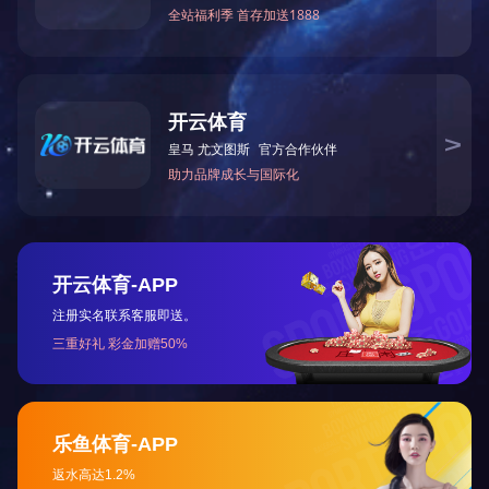
乐动网页版-乐动（中国）
乐动网页版-乐动（
微信
手机站
联