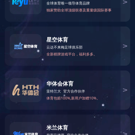
反应釜
国）
船用金属