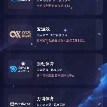
下一条:
化工设备及管道安装
同类产品