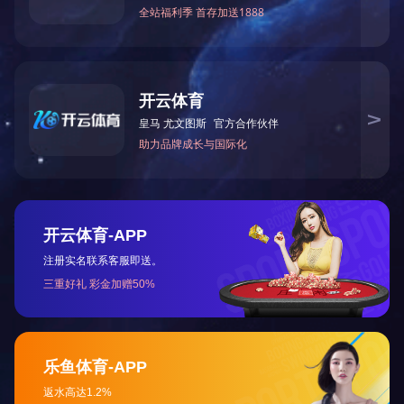
U型换热器
换热器
微信
手机站
联