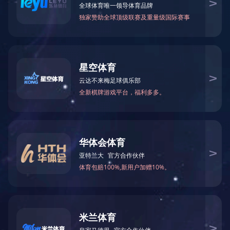
反应釜
国）
船用金属