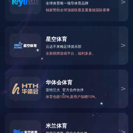
反应釜
国）
船用金属
PRODUCT
压力容器
DISPLAY
主营：压力容器、反应釜、换热器、塔器的设计生产施工与
技术服务为一体的综合性企业
总计1页 [
1
]
微信
手机站