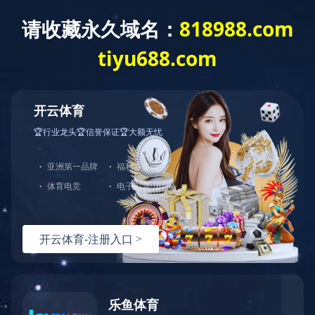
乐动网页版
欢迎光临乐动网页版-乐动（中国） 官网，全国咨询热线：18605375
网站乐动网页版
公司简介
产品展示
工程
>
您现在的位置：
网站乐动网页版
压力容器
乐动网页版-乐动（中