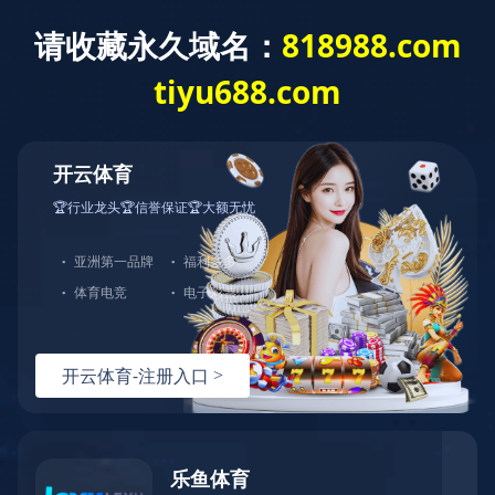
乐动网页版
欢迎光临乐动网页版-乐动（中国） 官网，全国咨询热线：18605375
网站乐动网页版
公司简介
产品展示
工程
>
您现在的位置：
网站乐动网页版
新闻资讯
NEWS AND