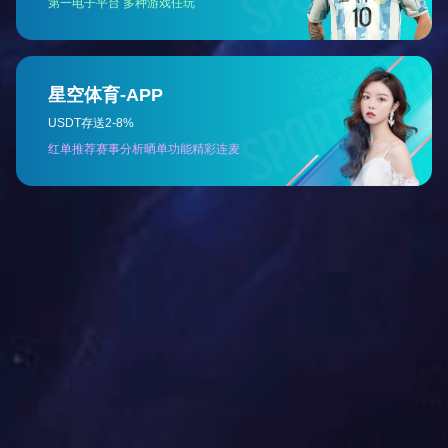
乐动网页版-乐动（中国） 有
乐动网页版-乐动（中国） 的使
接下来跟随乐动网页版-乐动（中
非标容器塔器的特点是什么
作为济宁非标容器塔器出售公司，
横式液化石油气储罐的特点有
横式液化石油气储罐（卧式储罐）