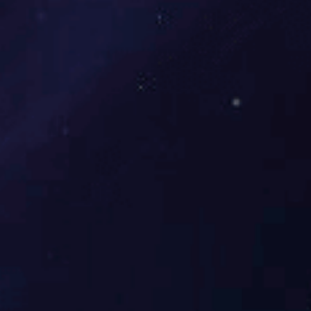
开。
日常生活中换热器应该如何正
换热器大家应该都是比较熟悉的，
程中操作人员要注意什么，下面山
乐动网页版-乐动（中国） 能
乐动网页版-乐动（中国） 是船
页版-乐动（中国） 小编给大家